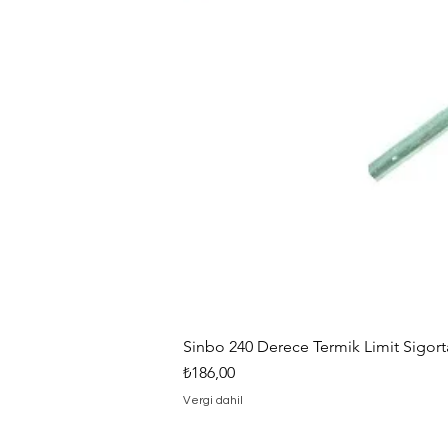
Sinbo 240 Derece Termik Limit Sigorta
Fiyat
₺186,00
Vergi dahil