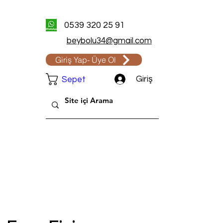
0539 320 25 91
beybolu34@gmail.com
Giriş Yap- Üye Ol
Giriş
Sepet