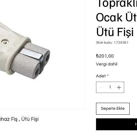
Topraklı 
Ocak Ütü
Ütü Fişi
Stok kodu: 1734381
Fiyat
₺201,00
Vergi dahil
Adet
*
Sepete Ekle
ihaz Fiş , Ütü Fişi