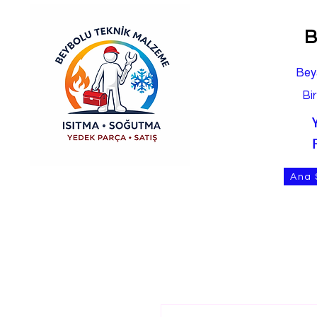
B
Bey
Bi
Ana 