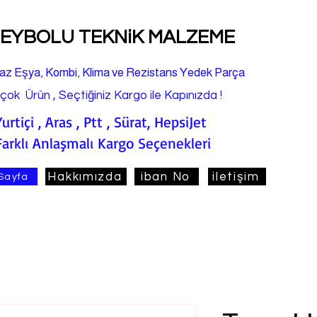
EYBOLU TEKNiK MALZEME
az Eşya, Kombi, Klima ve Rezistans Yedek Parça
rçok Ürün , Seçtiğiniz Kargo ile Kapınızda !
Yurtiçi , Aras , Ptt , Sürat, HepsiJet
Farklı Anlaşmalı Kargo Seçenekleri
Hakkımızda
iban No
iletişim
Sayfa