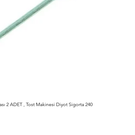
sı 2 ADET , Tost Makinesi Diyot Sigorta 240
Hızlı Bakış