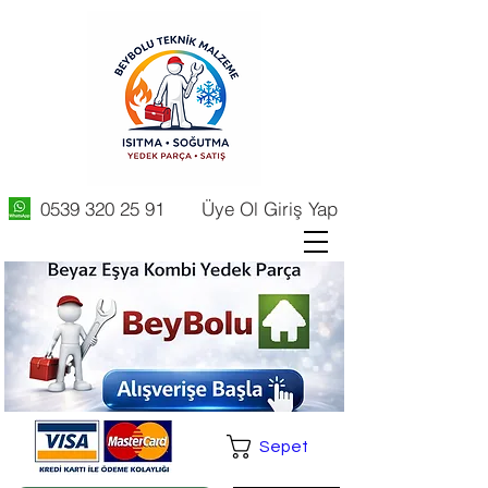
0539 320 25 91
Üye Ol Giriş Yap
Sepet