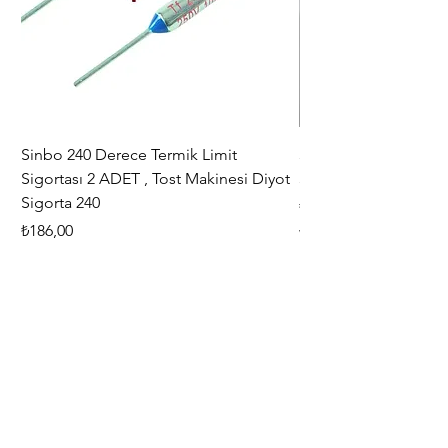
zorunludur. ) Hasar durumunda
işlemi hasarın görüldüğü şube
yapmaktadır.
Sinbo 240 Derece Termik Limit
30+6 uF , MF KLİ
Sigortası 2 ADET , Tost Makinesi Diyot
30+6uF , 370 - 400 V
Sigorta 240
Fiyat
₺367,00
Fiyat
₺186,00
Vergi dahil
Vergi dahil
Adresimiz