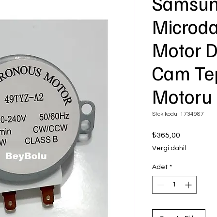
Samsu
Microda
Motor D
Cam Tep
Motoru
Stok kodu: 1734987
Fiyat
₺365,00
Vergi dahil
Adet
*