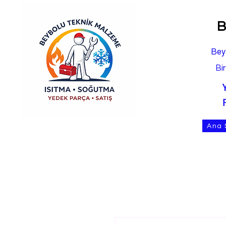
B
Bey
Bi
Ana 