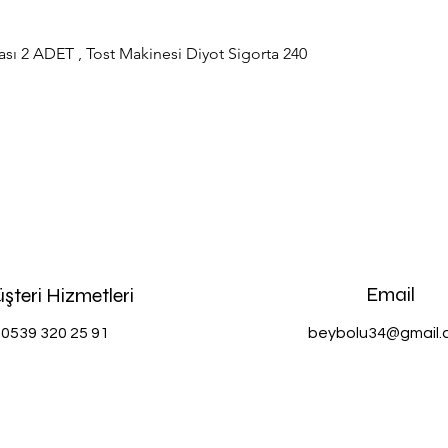
sı 2 ADET , Tost Makinesi Diyot Sigorta 240
Hızlı Bakış
Email
şteri Hizmetleri
0539 320 25 91
beybolu34@gmail.