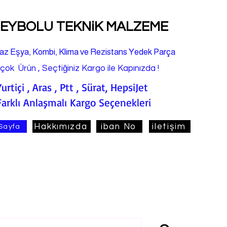
EYBOLU TEKNiK MALZEME
az Eşya, Kombi, Klima ve Rezistans Yedek Parça
rçok Ürün , Seçtiğiniz Kargo ile Kapınızda !
Yurtiçi , Aras , Ptt , Sürat, HepsiJet
Farklı Anlaşmalı Kargo Seçenekleri
Hakkımızda
iban No
iletişim
Sayfa