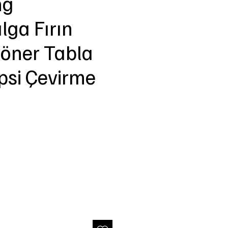
ng
lga Fırın
öner Tabla
si Çevirme