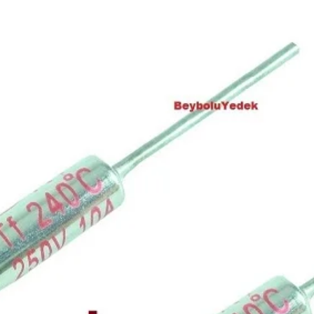
hasarın görüldüğü ş