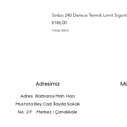
Sinbo 240 Derece Termik Limit Sigorta
Fiyat
₺186,00
Vergi dahil
Adresimiz
Mü
Adres : Barbaros Mah. Hacı
Mustafa Bey Cad. İlayda Sokak
No : 2 F Merkez / Çanakkale