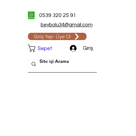
0539 320 25 91
beybolu34@gmail.com
Giriş Yap- Üye Ol
Giriş
Sepet