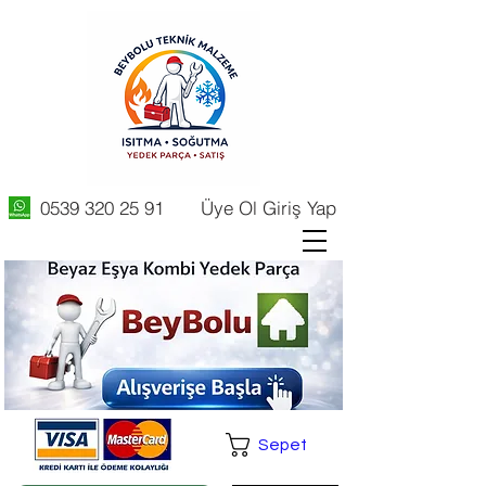
0539 320 25 91
Üye Ol Giriş Yap
Sepet