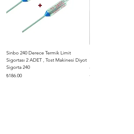
hasar tutanağı tutulması
zorunludur. ) Hasar durumunda
işlemi hasarın görüldüğü şube
yapmaktadır.
Sinbo 240 Derece Termik Limit
30+6 uF , MF KLİ
Sigortası 2 ADET , Tost Makinesi Diyot
30+6uF , 370 - 400 V
Sigorta 240
Fiyat
₺367,00
Fiyat
₺186,00
Vergi dahil
Vergi dahil
Adresimiz