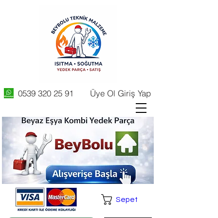
0539 320 25 91
Üye Ol Giriş Yap
Sepet