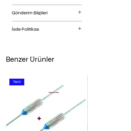
Çamaşır Makinesi Uyumlu
Gönderim Bilgileri
Ödeme Sayfasında Kargo Firması
İade Politikası
Seçebilirsiniz , Önerilen kargo
firmasını kendiniz değiştirebilirsiniz.
iade hakkı 14 Günlük Yasal süre
Dönemsel olarak Kargo şirketleri
içindedir.
çeşitliliği ve ücretleri
Ürün ambalajı açmadan ,
değişmektedir. Memnun olduğunuz
Benzer Ürünler
kullanmadan , yıpratmadan ,
kargo şirketini seçiniz. Tercih
yeniden satılabilecek durumda
yapmazsanız site size bir kargo
ulaştırınız , ürünü size gönderildiği
firması atayacaktır.
gibi sağlam bir paket ile tarafımıza
Yeni
ulaşan ürünlerde iade
işlemi gerçekleşmektedir. 3 ila 15
gün içinde ücret iadesi ödeme
aracınıza geri gönderilecektir.
Hasarlı , kırık ürün talebinizde kargo
hasar tutanağı olmadan hiçbir işlem
ve tazmin yapılamayor; bilginize. (
kargo teslim olduğu aynı gün içinde