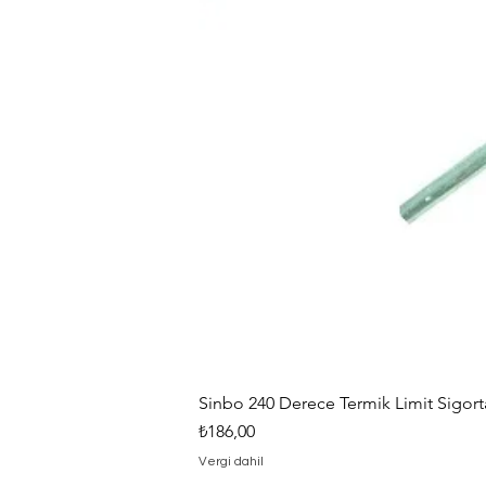
Sinbo 240 Derece Termik Limit Sigorta
Fiyat
₺186,00
Vergi dahil