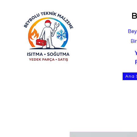
B
Bey
Bi
Ana 