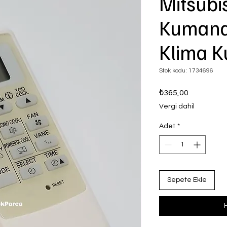
Mitsubi
Kumand
Klima 
Stok kodu: 1734696
Fiyat
₺365,00
Vergi dahil
Adet
*
Sepete Ekle