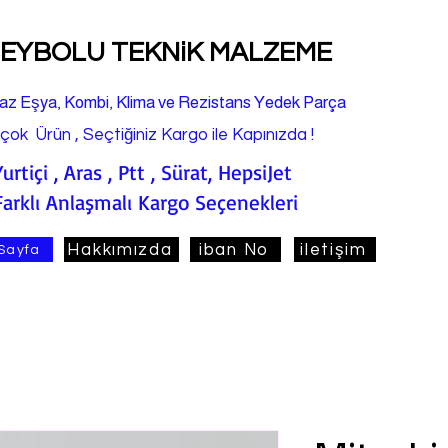
EYBOLU TEKNiK MALZEME
az Eşya, Kombi, Klima ve Rezistans Yedek Parça
rçok Ürün , Seçtiğiniz Kargo ile Kapınızda !
Yurtiçi , Aras , Ptt , Sürat, HepsiJet
Farklı Anlaşmalı Kargo Seçenekleri
Hakkımızda
iban No
iletişim
Sayfa