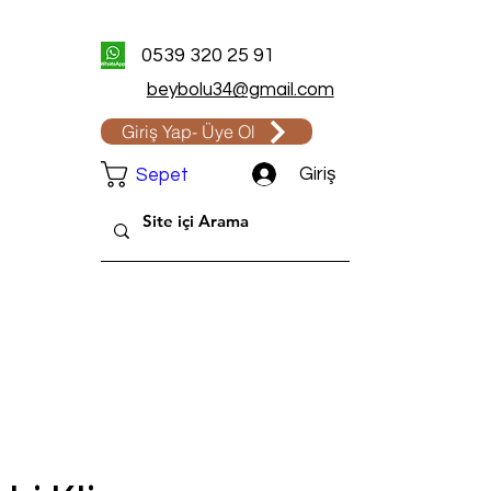
0539 320 25 91
beybolu34@gmail.com
Giriş Yap- Üye Ol
Giriş
Sepet