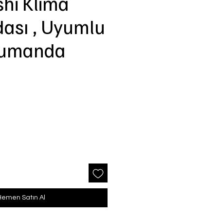
shi Klima
ası , Uyumlu
Kumanda
Hemen Satın Al