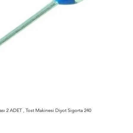
sı 2 ADET , Tost Makinesi Diyot Sigorta 240
Hızlı Bakış