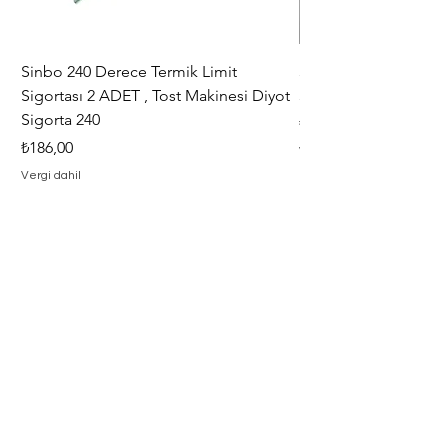
işlemi hasarın görüldüğü şube
yapmaktadır.
Sinbo 240 Derece Termik Limit
30+6 uF , MF KLİ
Sigortası 2 ADET , Tost Makinesi Diyot
30+6uF , 370 - 400 V
Sigorta 240
Fiyat
₺367,00
Fiyat
₺186,00
Vergi dahil
Vergi dahil
Adresimiz
Adres : Barbaros Mah. Hacı Mustafa
Bey Cad. İlayda Sokak No : 2 F