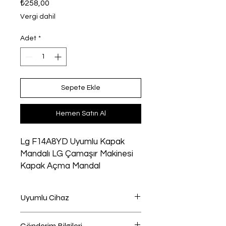
Fiyat
₺258,00
Vergi dahil
Adet
*
Sepete Ekle
Hemen Satın Al
Lg F14A8YD Uyumlu Kapak
Mandalı LG Çamaşır Makinesi
Kapak Açma Mandal
Uyumlu Cihaz
Çamaşır Makinesi Uyumlu
Gönderim Bilgileri