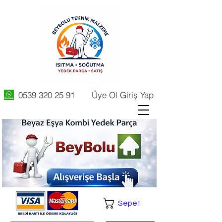
0539 320 25 91
Üye Ol Giriş Yap
Sepet