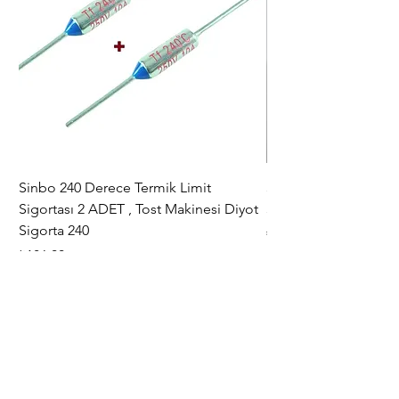
Sinbo 240 Derece Termik Limit
30+6 uF , MF KLİ
Sigortası 2 ADET , Tost Makinesi Diyot
30+6uF , 370 - 400 V
Sigorta 240
Fiyat
₺367,00
Fiyat
₺186,00
Vergi dahil
Vergi dahil