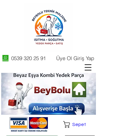
0539 320 25 91
Üye Ol Giriş Yap
Sepet