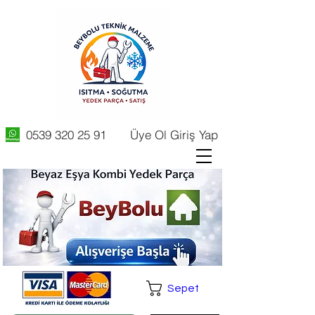
0539 320 25 91
Üye Ol Giriş Yap
Sepet