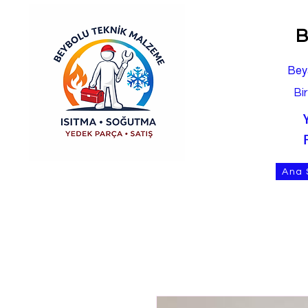
B
Bey
Bi
Ana 