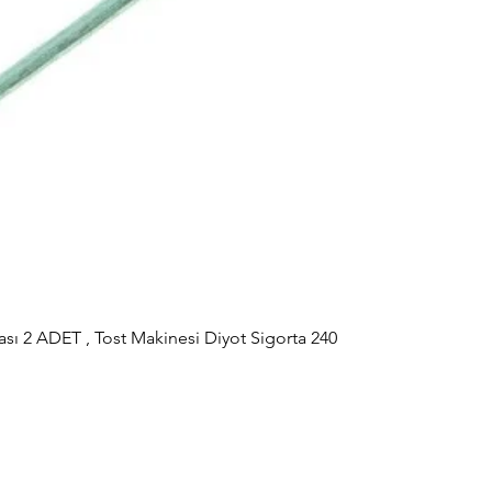
sı 2 ADET , Tost Makinesi Diyot Sigorta 240
Hızlı Bakış