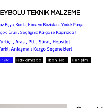
EYBOLU TEKNiK MALZEME
az Eşya, Kombi, Klima ve Rezistans Yedek Parça
rçok Ürün , Seçtiğiniz Kargo ile Kapınızda !
Yurtiçi , Aras , Ptt , Sürat, HepsiJet
Farklı Anlaşmalı Kargo Seçenekleri
Hakkımızda
iban No
iletişim
Sayfa