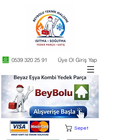
0539 320 25 91
Üye Ol Giriş Yap
Sepet