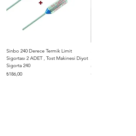
hasar tutanağı tutulması
zorunludur. ) Hasar durumunda
işlemi hasarın görüldüğü şube
yapmaktadır.
Sinbo 240 Derece Termik Limit
30+6 uF , MF KLİ
Sigortası 2 ADET , Tost Makinesi Diyot
30+6uF , 370 - 400 V
Sigorta 240
Fiyat
₺367,00
Fiyat
₺186,00
Vergi dahil
Vergi dahil
Adresimiz