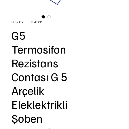
Stok kodu: 1734308
G5
Termosifon
Rezistans
Contası G 5
Arçelik
Eleklektrikli
Şoben