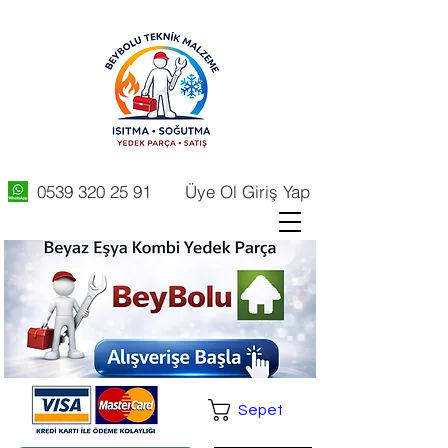
0539 320 25 91
Üye Ol Giriş Yap
Sepet