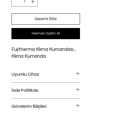
Sepete Ekle
Hemen Satın Al
Fujitherma Klima Kumandası ,
Klima Kumanda
Uyumlu Cihaz
Klima uyumlu
İade Politikası
iade hakkı 14 Günlük Yasal süre
Gönderim Bilgileri
içindedir.
Ürün ambalajı açmadan ,
Ödeme Sayfasında Kargo Firması
kullanmadan , yıpratmadan ,
Seçebilirsiniz , Önerilen kargo
yeniden satılabilecek durumda