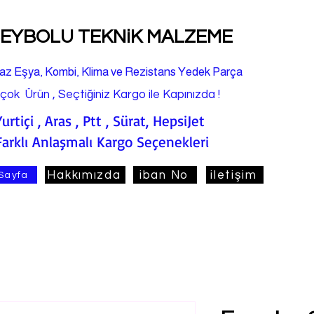
EYBOLU TEKNiK MALZEME
az Eşya, Kombi, Klima ve Rezistans Yedek Parça
rçok Ürün , Seçtiğiniz Kargo ile Kapınızda !
Yurtiçi , Aras , Ptt , Sürat, HepsiJet
Farklı Anlaşmalı Kargo Seçenekleri
Hakkımızda
iban No
iletişim
Sayfa