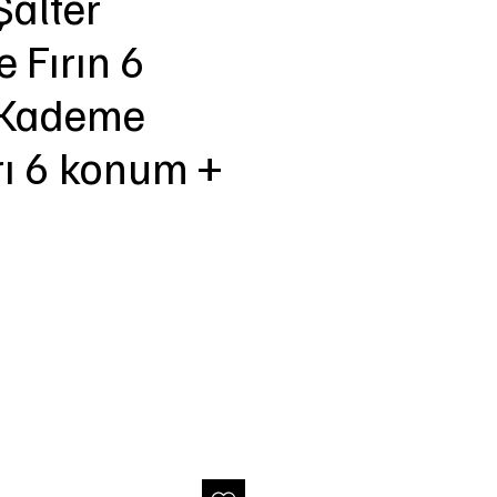
Şalter
 Fırın 6
Kademe
ı 6 konum +