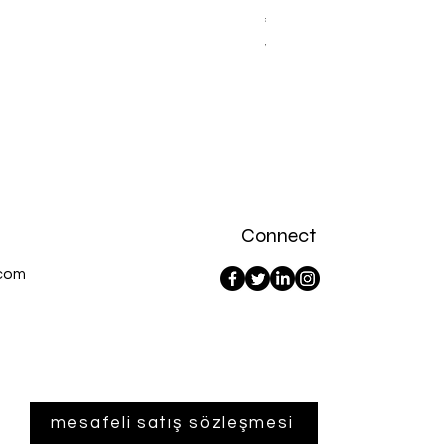
Fiyat
₺367,00
Vergi dahil
Connect
com
mesafeli satış sözleşmesi