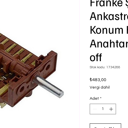
Franke 
Ankastre
Konum 
Anahtar
off
Stok kodu: 1734288
Fiyat
₺483,00
Vergi dahil
Adet
*