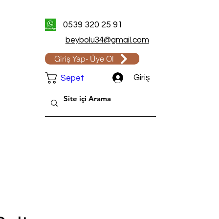
0539 320 25 91
beybolu34@gmail.com
Giriş Yap- Üye Ol
Giriş
Sepet