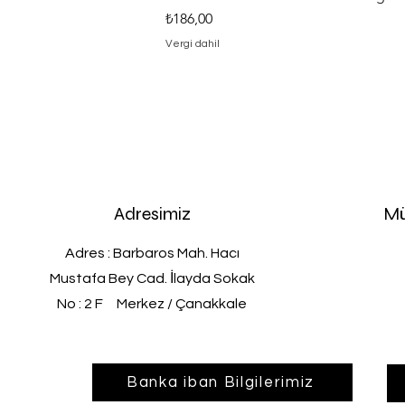
Fiyat
₺186,00
Vergi dahil
Adresimiz
Mü
Adres : Barbaros Mah. Hacı
Mustafa Bey Cad. İlayda Sokak
No : 2 F Merkez / Çanakkale
Banka iban Bilgilerimiz