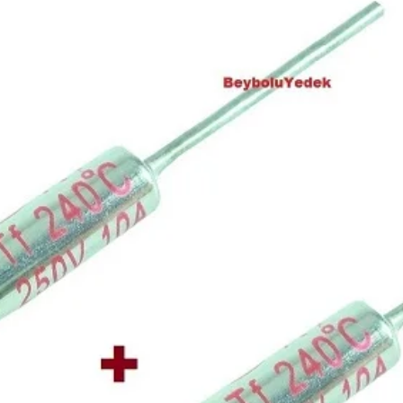
hasarın görüldüğü ş