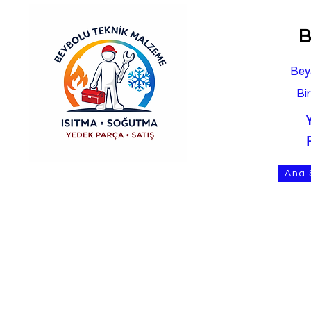
B
Bey
Bi
Ana 