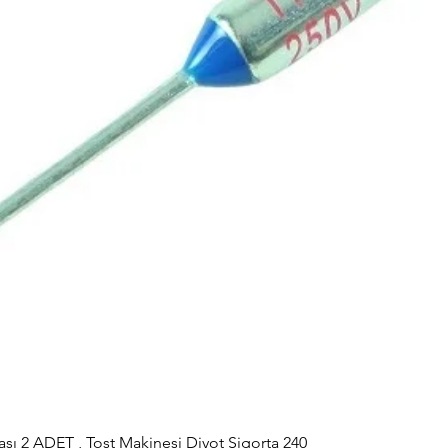
sı 2 ADET , Tost Makinesi Diyot Sigorta 240
Hızlı Bakış