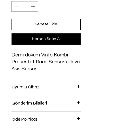
Sepete Ekle
Hemen Satın Al
Demirdöküm Vinto Kombi
Prosestat Baca Sensörü Hava
Akış Sersör
Uyumlu Cihaz
Kombi uyumlu
Gönderim Bilgileri
Ödeme Sayfasında Kargo Firması
İade Politikası
Seçebilirsiniz , Önerilen kargo
firmasını kendiniz değiştirebilirsiniz.