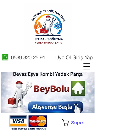
0539 320 25 91
Üye Ol Giriş Yap
Sepet