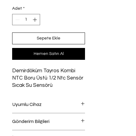
Adet
*
Sepete Ekle
Hemen Satın Al
Demirdöküm Tayros Kombi
NTC Boru Üstü 1/2 Ntc Sensör
Sıcak Su Sensörü
Uyumlu Cihaz
Kombi uyumlu
Gönderim Bilgileri
Ödeme Sayfasında Kargo Firması