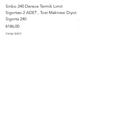
Sinbo 240 Derece Termik Limit
30+6 uF , MF KLİ
Sigortası 2 ADET , Tost Makinesi Diyot
30+6uF , 370 - 400 V
Sigorta 240
Fiyat
₺367,00
Fiyat
₺186,00
Vergi dahil
Vergi dahil
Adresimiz
Adres : Barbaros Mah. Hacı Mustafa
Bey Cad. İlayda Sokak No : 2 F
Merkez / Çanakkale