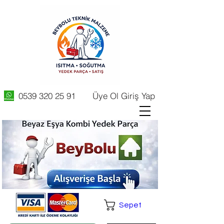
0539 320 25 91
Üye Ol Giriş Yap
Sepet