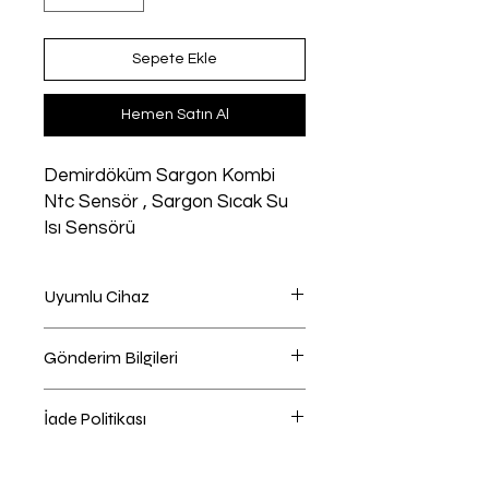
Sepete Ekle
Hemen Satın Al
Demirdöküm Sargon Kombi
Ntc Sensör , Sargon Sıcak Su
Isı Sensörü
Uyumlu Cihaz
Kombi uyumlu
Gönderim Bilgileri
Ödeme Sayfasında Kargo Firması
İade Politikası
Seçebilirsiniz , Önerilen kargo
firmasını kendiniz değiştirebilirsiniz.
iade hakkı 14 Günlük Yasal süre
Dönemsel olarak Kargo şirketleri
içindedir.