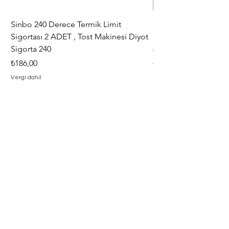
yapmaktadır.
Sinbo 240 Derece Termik Limit
30+6 uF , MF KLİ
Sigortası 2 ADET , Tost Makinesi Diyot
30+6uF , 370 - 400 V
Sigorta 240
Fiyat
₺367,00
Fiyat
₺186,00
Vergi dahil
Vergi dahil
Adresimiz
Adres : Barbaros Mah. Hacı Mustafa
Bey Cad. İlayda Sokak No : 2 F
Merkez / Çanakkale