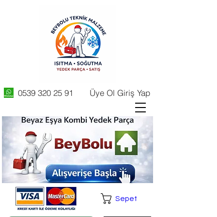
0539 320 25 91
Üye Ol Giriş Yap
Sepet