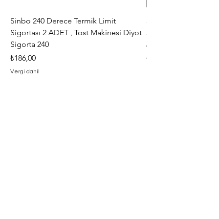
Sinbo 240 Derece Termik Limit
30+6 uF , MF KLİ
Sigortası 2 ADET , Tost Makinesi Diyot
30+6uF , 370 - 400 V
Sigorta 240
Fiyat
₺367,00
Fiyat
₺186,00
Vergi dahil
Vergi dahil
Adresimiz
Adres : Barbaros Mah. Hacı Mustafa
Bey Cad. İlayda Sokak No : 2 F
Merkez / Çanakkale