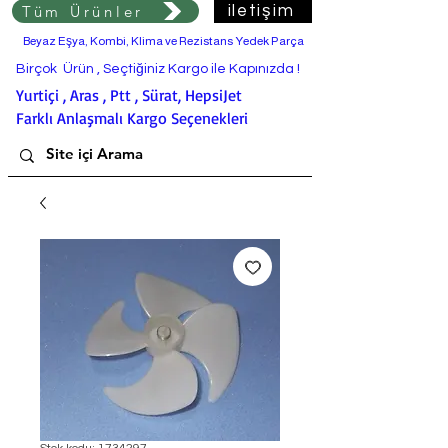
Tüm Ürünler
iletişim
Beyaz Eşya, Kombi, Klima ve Rezistans Yedek Parça
Birçok Ürün , Seçtiğiniz Kargo ile Kapınızda !
Yurtiçi , Aras , Ptt , Sürat, HepsiJet
Farklı Anlaşmalı Kargo Seçenekleri