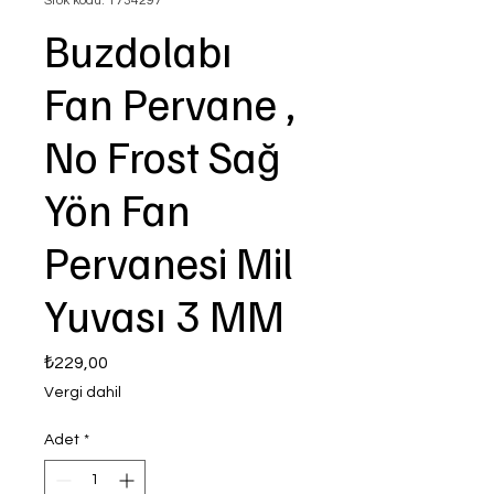
Stok kodu: 1734297
Buzdolabı
Fan Pervane ,
No Frost Sağ
Yön Fan
Pervanesi Mil
Yuvası 3 MM
Fiyat
₺229,00
Vergi dahil
Adet
*