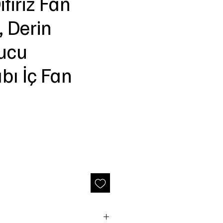
firiz Fan
, Derin
ucu
bı İç Fan