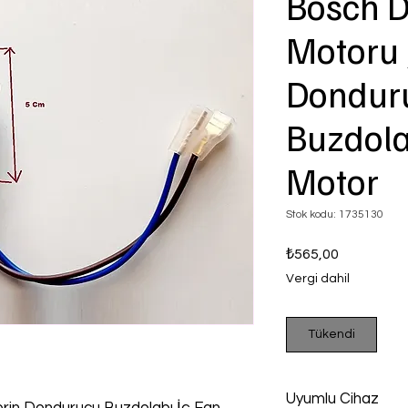
Bosch Di
Motoru 
Dondur
Buzdola
Motor
Stok kodu: 1735130
Fiyat
₺565,00
Vergi dahil
Tükendi
Uyumlu Cihaz