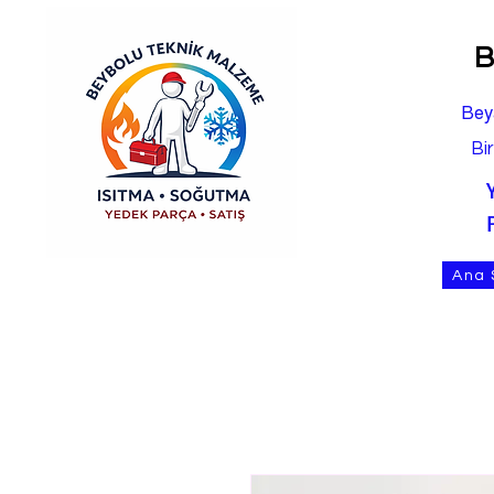
B
Bey
Bi
Ana 