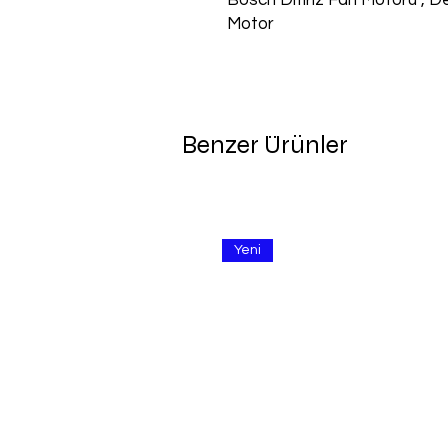
Bosch Difiriz Fan Motoru , D
Motor
Benzer Ürünler
Yeni