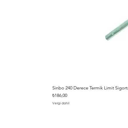
Sinbo 240 Derece Termik Limit Sigorta
Fiyat
₺186,00
Vergi dahil