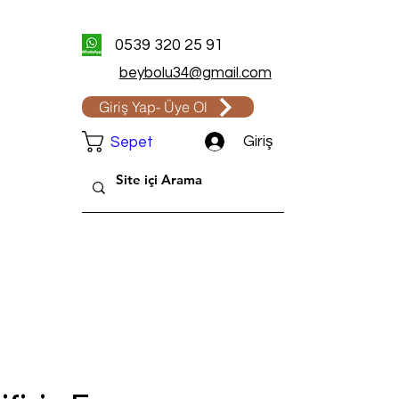
0539 320 25 91
beybolu34@gmail.com
Giriş Yap- Üye Ol
Giriş
Sepet