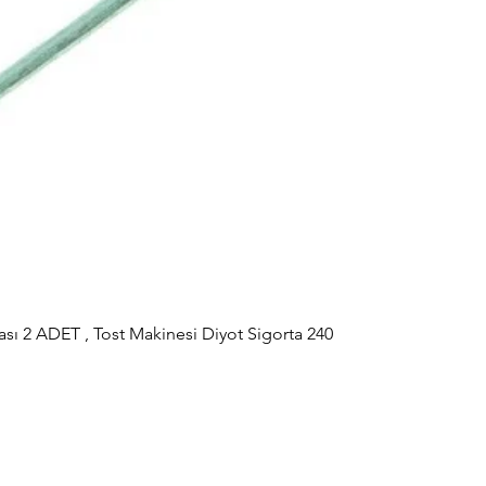
sı 2 ADET , Tost Makinesi Diyot Sigorta 240
Hızlı Bakış