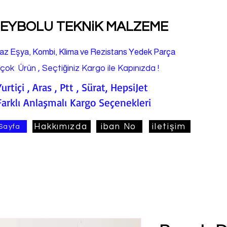
EYBOLU TEKNiK MALZEME
az Eşya, Kombi, Klima ve Rezistans Yedek Parça
rçok Ürün , Seçtiğiniz Kargo ile Kapınızda !
Yurtiçi , Aras , Ptt , Sürat, HepsiJet
Farklı Anlaşmalı Kargo Seçenekleri
Hakkımızda
iban No
iletişim
Sayfa