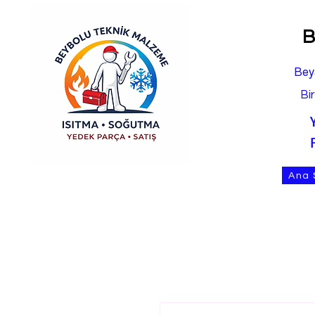
B
Bey
Bi
Ana 