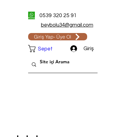
0539 320 25 91
beybolu34@gmail.com
Giriş Yap- Üye Ol
Giriş
Sepet