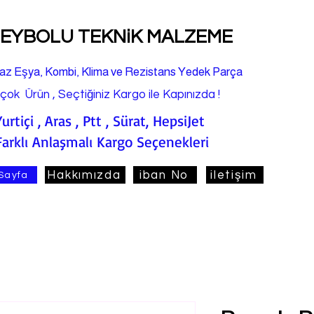
EYBOLU TEKNiK MALZEME
az Eşya, Kombi, Klima ve Rezistans Yedek Parça
rçok Ürün , Seçtiğiniz Kargo ile Kapınızda !
Yurtiçi , Aras , Ptt , Sürat, HepsiJet
Farklı Anlaşmalı Kargo Seçenekleri
Hakkımızda
iban No
iletişim
Sayfa