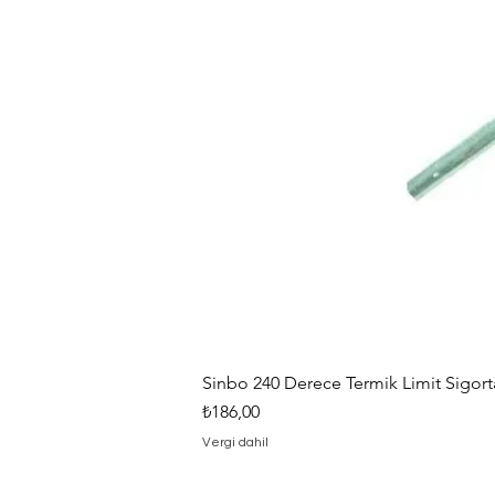
Sinbo 240 Derece Termik Limit Sigorta
Fiyat
₺186,00
Vergi dahil