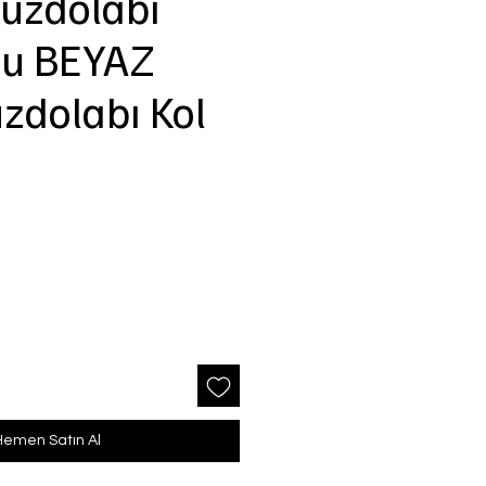
uzdolabı
lu BEYAZ
zdolabı Kol
Hemen Satın Al