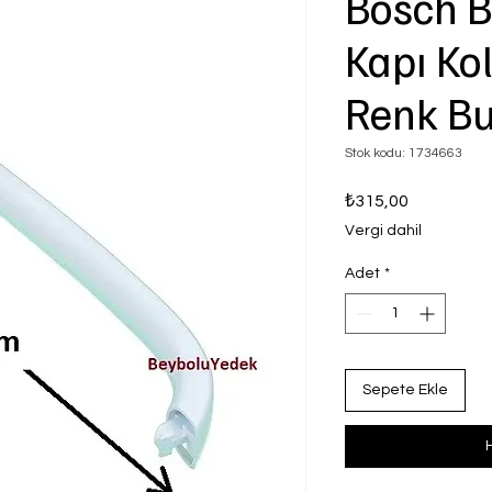
Bosch B
Kapı Ko
Renk Bu
Stok kodu: 1734663
Fiyat
₺315,00
Vergi dahil
Adet
*
Sepete Ekle