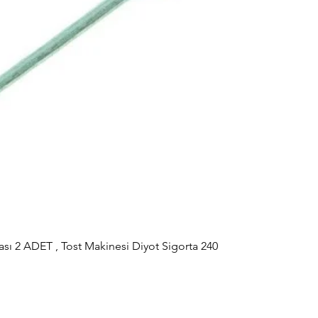
sı 2 ADET , Tost Makinesi Diyot Sigorta 240
Hızlı Bakış