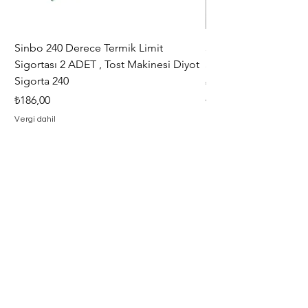
Sinbo 240 Derece Termik Limit
30+6 uF , MF KLİ
Sigortası 2 ADET , Tost Makinesi Diyot
30+6uF , 370 - 400 V
Sigorta 240
Fiyat
₺367,00
Fiyat
₺186,00
Vergi dahil
Vergi dahil
Adresimiz
Adres : Barbaros Mah. Hacı Mustafa
Bey Cad. İlayda Sokak No : 2 F