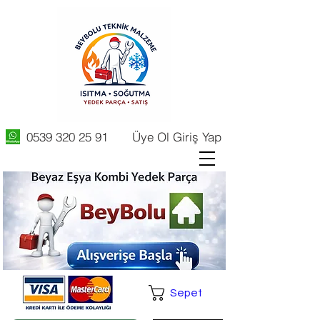
0539 320 25 91
Üye Ol Giriş Yap
Sepet