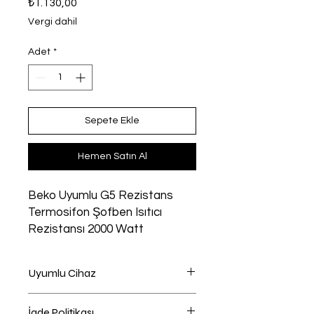
₺1.130,00
Vergi dahil
Adet
*
Sepete Ekle
Hemen Satın Al
Beko Uyumlu G5 Rezistans
Termosifon Şofben Isıtıcı
Rezistansı 2000 Watt
Uyumlu Cihaz
Termosifon - Şofben Uyumlu
İade Politikası