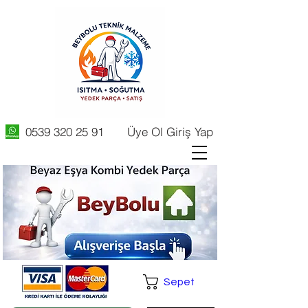
0539 320 25 91
Üye Ol Giriş Yap
Sepet