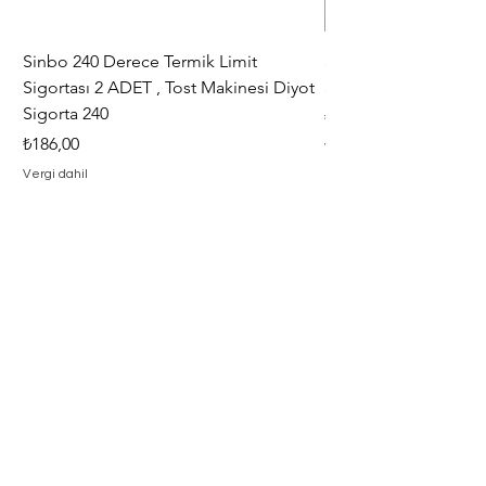
Sinbo 240 Derece Termik Limit
30+6 uF , MF KLİ
Sigortası 2 ADET , Tost Makinesi Diyot
30+6uF , 370 - 400 V
Sigorta 240
Fiyat
₺367,00
Fiyat
₺186,00
Vergi dahil
Vergi dahil
Adresimiz
Adres : Barbaros Mah. Hacı Mustafa
Bey Cad. İlayda Sokak No : 2 F
Merkez / Çanakkale