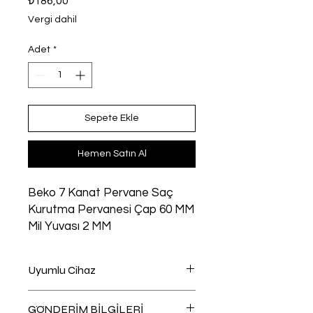
₺186,00
Vergi dahil
Adet
*
Sepete Ekle
Hemen Satın Al
Beko 7 Kanat Pervane Saç
Kurutma Pervanesi Çap 60 MM
Mil Yuvası 2 MM
Uyumlu Cihaz
Saç Kurutma - saç düzleştirici
GÖNDERİM BİLGİLERİ