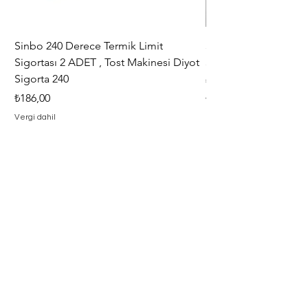
yapmaktadır.
Sinbo 240 Derece Termik Limit
30+6 uF , MF KLİ
Sigortası 2 ADET , Tost Makinesi Diyot
30+6uF , 370 - 400 V
Sigorta 240
Fiyat
₺367,00
Fiyat
₺186,00
Vergi dahil
Vergi dahil
Adresimiz
Adres : Barbaros Mah. Hacı Mustafa
Bey Cad. İlayda Sokak No : 2 F
Merkez / Çanakkale