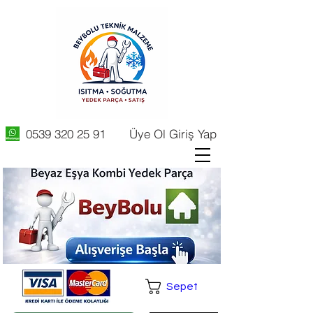
0539 320 25 91
Üye Ol Giriş Yap
Sepet