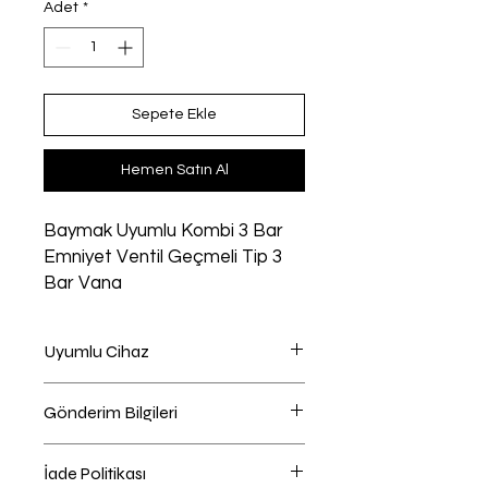
Adet
*
Sepete Ekle
Hemen Satın Al
Baymak Uyumlu Kombi 3 Bar
Emniyet Ventil Geçmeli Tip 3
Bar Vana
Uyumlu Cihaz
Kombi uyumlu
Gönderim Bilgileri
Ödeme Sayfasında Kargo Firması
İade Politikası
Seçebilirsiniz , Önerilen kargo