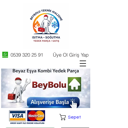
0539 320 25 91
Üye Ol Giriş Yap
Sepet