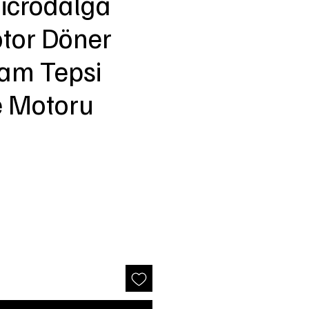
icrodalga
otor Döner
am Tepsi
e Motoru