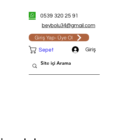
0539 320 25 91
beybolu34@gmail.com
Giriş Yap- Üye Ol
Giriş
Sepet