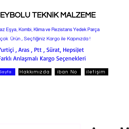
EYBOLU TEKNiK MALZEME
az Eşya, Kombi, Klima ve Rezistans Yedek Parça
rçok Ürün , Seçtiğiniz Kargo ile Kapınızda !
Yurtiçi , Aras , Ptt , Sürat, HepsiJet
Farklı Anlaşmalı Kargo Seçenekleri
Hakkımızda
iban No
iletişim
Sayfa