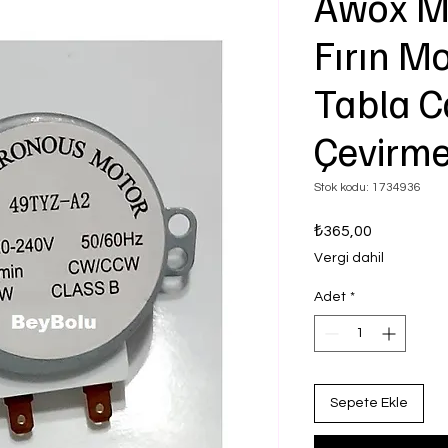
Awox M
Fırın M
Tabla C
Çevirm
Stok kodu: 1734936
Fiyat
₺365,00
Vergi dahil
Adet
*
Sepete Ekle