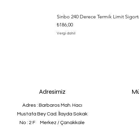
Sinbo 240 Derece Termik Limit Sigorta
Fiyat
₺186,00
Vergi dahil
Adresimiz
Mü
Adres : Barbaros Mah. Hacı
Mustafa Bey Cad. İlayda Sokak
No : 2 F Merkez / Çanakkale