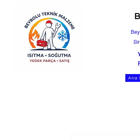
B
Bey
Bi
Ana 