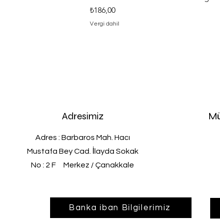
Fiyat
₺186,00
Vergi dahil
Adresimiz
Mü
Adres : Barbaros Mah. Hacı
Mustafa Bey Cad. İlayda Sokak
No : 2 F Merkez / Çanakkale
Banka iban Bilgilerimiz