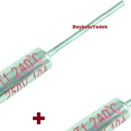
hasarın görüldüğü ş