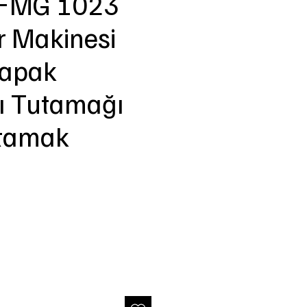
n FMG 1023
 Makinesi
Kapak
ı Tutamağı
utamak