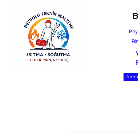
B
Bey
Bi
Ana 