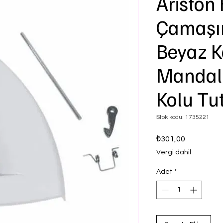
Aristo
Çamaşır
Beyaz 
Mandal
Kolu T
Stok kodu: 1735221
Fiyat
₺301,00
Vergi dahil
Adet
*