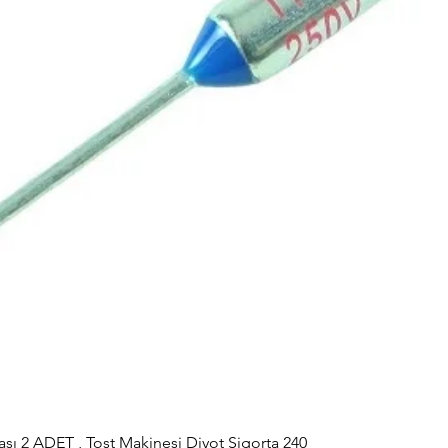
sı 2 ADET , Tost Makinesi Diyot Sigorta 240
Hızlı Bakış