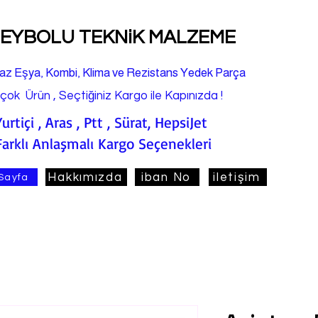
EYBOLU TEKNiK MALZEME
az Eşya, Kombi, Klima ve Rezistans Yedek Parça
rçok Ürün , Seçtiğiniz Kargo ile Kapınızda !
Yurtiçi , Aras , Ptt , Sürat, HepsiJet
Farklı Anlaşmalı Kargo Seçenekleri
Hakkımızda
iban No
iletişim
Sayfa