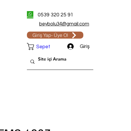
0539 320 25 91
beybolu34@gmail.com
Giriş Yap- Üye Ol
Giriş
Sepet