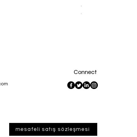
Fiyat
₺367,00
Vergi dahil
Connect
com
mesafeli satış sözleşmesi