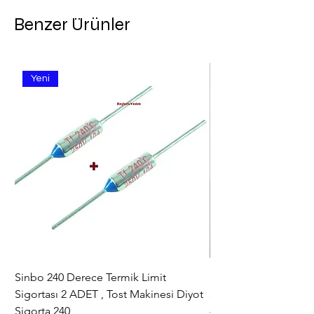
Benzer Ürünler
Yeni
Sinbo 240 Derece Termik Limit
30+6 uF , MF KLİ
Sigortası 2 ADET , Tost Makinesi Diyot
30+6uF , 370 - 400 V
Sigorta 240
Fiyat
₺367,00