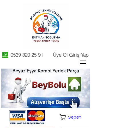
0539 320 25 91
Üye Ol Giriş Yap
Sepet