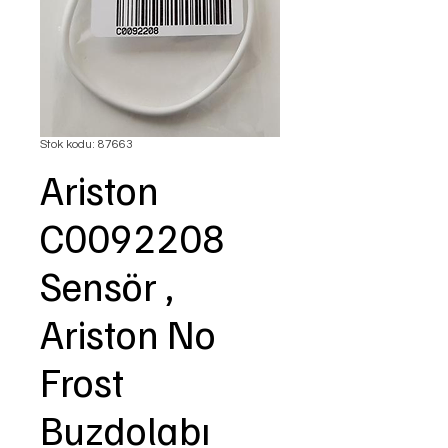
Stok kodu: 87663
Ariston
C0092208
Sensör ,
Ariston No
Frost
Buzdolabı