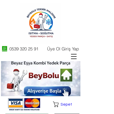
0539 320 25 91
Üye Ol Giriş Yap
Sepet