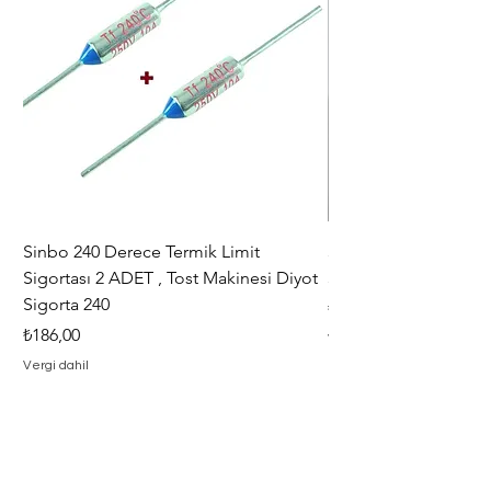
Sinbo 240 Derece Termik Limit
30+6 uF , MF KLİ
Sigortası 2 ADET , Tost Makinesi Diyot
30+6uF , 370 - 400 V
Sigorta 240
Fiyat
₺367,00
Fiyat
₺186,00
Vergi dahil
Vergi dahil