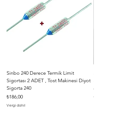
Sinbo 240 Derece Termik Limit
30+6 uF , MF KLİ
Sigortası 2 ADET , Tost Makinesi Diyot
30+6uF , 370 - 400 V
Sigorta 240
Fiyat
₺367,00
Fiyat
₺186,00
Vergi dahil
Vergi dahil