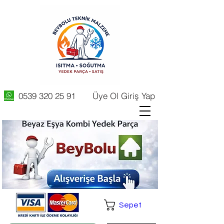
0539 320 25 91
Üye Ol Giriş Yap
Sepet