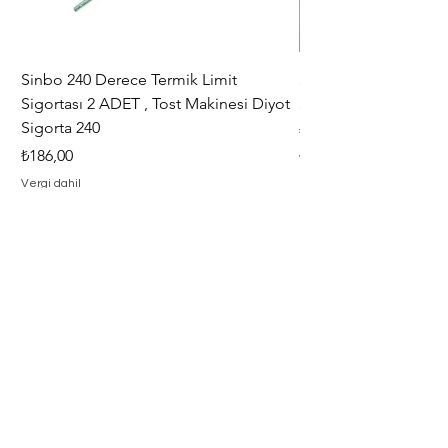
Sinbo 240 Derece Termik Limit
30+6 uF , MF KLİ
Sigortası 2 ADET , Tost Makinesi Diyot
30+6uF , 370 - 400 V
Sigorta 240
Fiyat
₺367,00
Fiyat
₺186,00
Vergi dahil
Vergi dahil
Adresimiz
Adres : Barbaros Mah. Hacı Mustafa
Bey Cad. İlayda Sokak No : 2 F