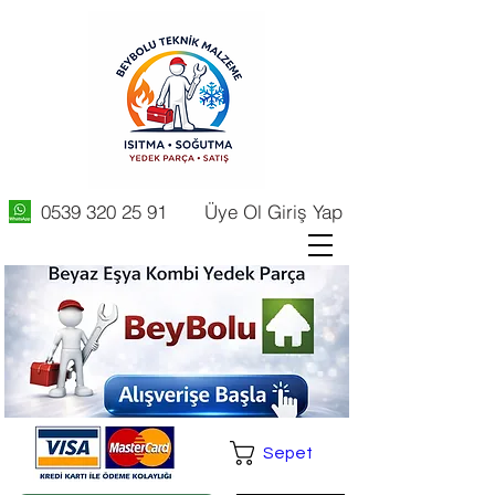
0539 320 25 91
Üye Ol Giriş Yap
Sepet