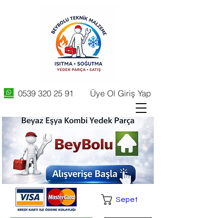
0539 320 25 91
Üye Ol Giriş Yap
Sepet