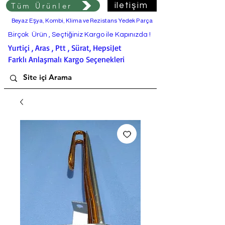
Tüm Ürünler
iletişim
Beyaz Eşya, Kombi, Klima ve Rezistans Yedek Parça
Birçok Ürün , Seçtiğiniz Kargo ile Kapınızda !
Yurtiçi , Aras , Ptt , Sürat, HepsiJet
Farklı Anlaşmalı Kargo Seçenekleri