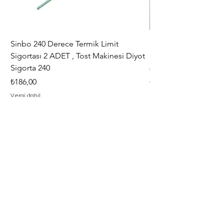
Sinbo 240 Derece Termik Limit
30+6 uF , MF KLİ
Sigortası 2 ADET , Tost Makinesi Diyot
30+6uF , 370 - 400 V
Sigorta 240
Fiyat
₺367,00
Fiyat
₺186,00
Vergi dahil
Vergi dahil
Adresimiz
Adres : Barbaros Mah. Hacı Mustafa
Bey Cad. İlayda Sokak No : 2 F