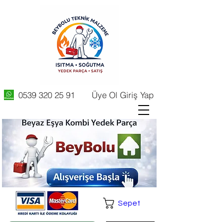
0539 320 25 91
Üye Ol Giriş Yap
Sepet