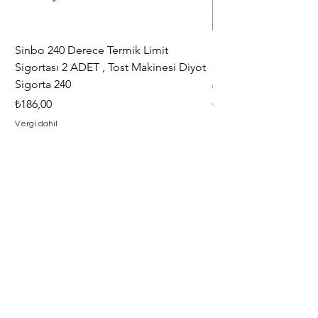
işlemi hasarın görüldüğü şube
yapmaktadır.
Sinbo 240 Derece Termik Limit
30+6 uF , MF KLİ
Sigortası 2 ADET , Tost Makinesi Diyot
30+6uF , 370 - 400 V
Sigorta 240
Fiyat
₺367,00
Fiyat
₺186,00
Vergi dahil
Vergi dahil
Adresimiz
Adres : Barbaros Mah. Hacı Mustafa
Bey Cad. İlayda Sokak No : 2 F