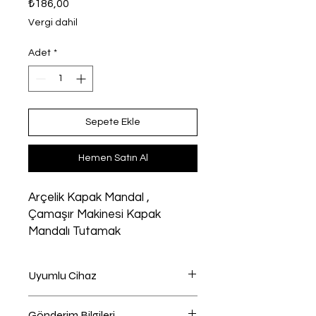
Fiyat
₺186,00
Vergi dahil
Adet
*
Sepete Ekle
Hemen Satın Al
Arçelik Kapak Mandal ,
Çamaşır Makinesi Kapak
Mandalı Tutamak
Uyumlu Cihaz
Çamaşır Makinesi Uyumlu
Gönderim Bilgileri