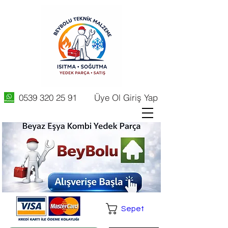
0539 320 25 91
Üye Ol Giriş Yap
Sepet