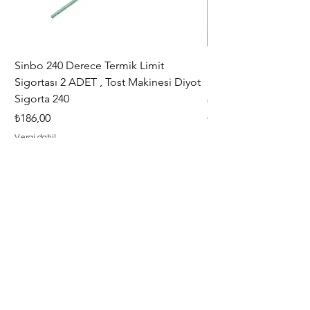
Sinbo 240 Derece Termik Limit
30+6 uF , MF KLİ
Sigortası 2 ADET , Tost Makinesi Diyot
30+6uF , 370 - 400 V
Sigorta 240
Fiyat
₺367,00
Fiyat
₺186,00
Vergi dahil
Vergi dahil
Adresimiz
Adres : Barbaros Mah. Hacı Mustafa
Bey Cad. İlayda Sokak No : 2 F