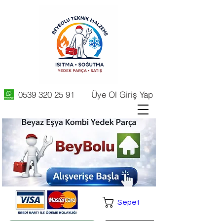
0539 320 25 91
Üye Ol Giriş Yap
Sepet