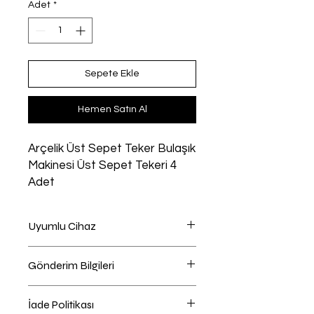
Adet
*
Sepete Ekle
Hemen Satın Al
Arçelik Üst Sepet Teker Bulaşık
Makinesi Üst Sepet Tekeri 4
Adet
Uyumlu Cihaz
Bulaşık Makinesi uyumlu
Gönderim Bilgileri
Ödeme Sayfasında Kargo Firması
İade Politikası
Seçebilirsiniz , Önerilen kargo