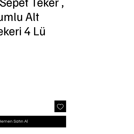
Sepet Teker ,
mlu Alt
ekeri 4 Lü
Hemen Satın Al