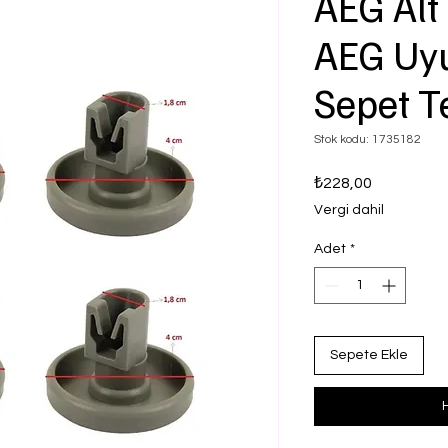
AEG Alt 
AEG Uyu
Sepet T
Stok kodu: 1735182
Fiyat
₺228,00
Vergi dahil
Adet
*
Sepete Ekle