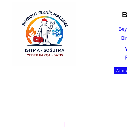
B
Bey
Bi
Ana 