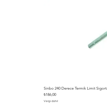
Sinbo 240 Derece Termik Limit Sigorta
Fiyat
₺186,00
Vergi dahil