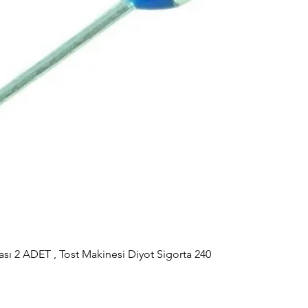
sı 2 ADET , Tost Makinesi Diyot Sigorta 240
Hızlı Bakış