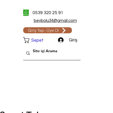
0539 320 25 91
beybolu34@gmail.com
Giriş Yap- Üye Ol
Giriş
Sepet