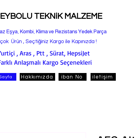
EYBOLU TEKNiK MALZEME
az Eşya, Kombi, Klima ve Rezistans Yedek Parça
rçok Ürün , Seçtiğiniz Kargo ile Kapınızda !
Yurtiçi , Aras , Ptt , Sürat, HepsiJet
Farklı Anlaşmalı Kargo Seçenekleri
Hakkımızda
iban No
iletişim
Sayfa