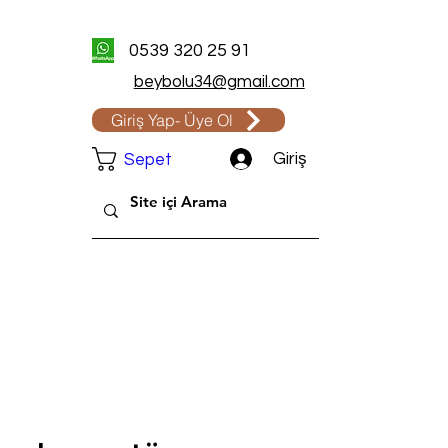
0539 320 25 91
beybolu34@gmail.com
Giriş Yap- Üye Ol
Giriş
Sepet