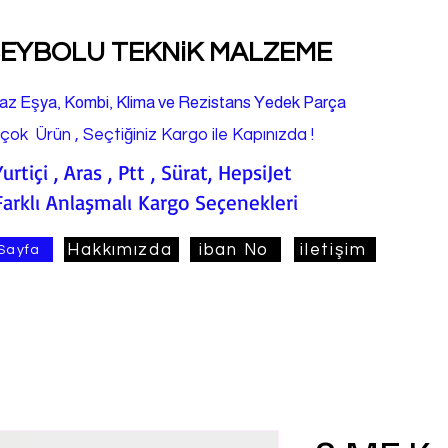
EYBOLU TEKNiK MALZEME
az Eşya, Kombi, Klima ve Rezistans Yedek Parça
rçok Ürün , Seçtiğiniz Kargo ile Kapınızda !
Yurtiçi , Aras , Ptt , Sürat, HepsiJet
Farklı Anlaşmalı Kargo Seçenekleri
Hakkımızda
iban No
iletişim
Sayfa