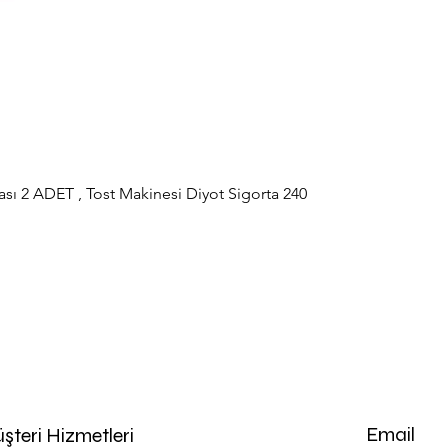
sı 2 ADET , Tost Makinesi Diyot Sigorta 240
Hızlı Bakış
Email
şteri Hizmetleri