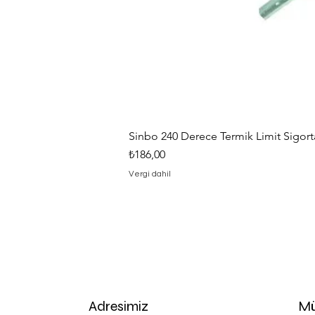
Sinbo 240 Derece Termik Limit Sigorta
Fiyat
₺186,00
Vergi dahil
Adresimiz
Mü