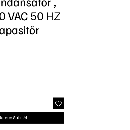
ndansatör ,
0 VAC 50 HZ
apasitör
Hemen Satın Al