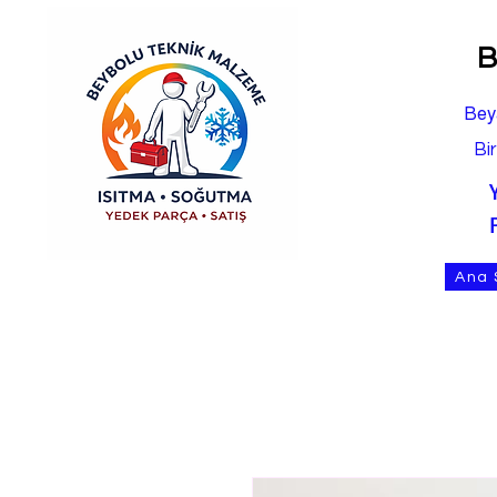
B
Bey
Bi
Ana 