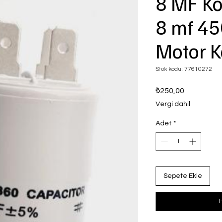
8 MF Ko
8 mf 45
Motor K
Stok kodu: 77610272
Fiyat
₺250,00
Vergi dahil
Adet
*
Sepete Ekle