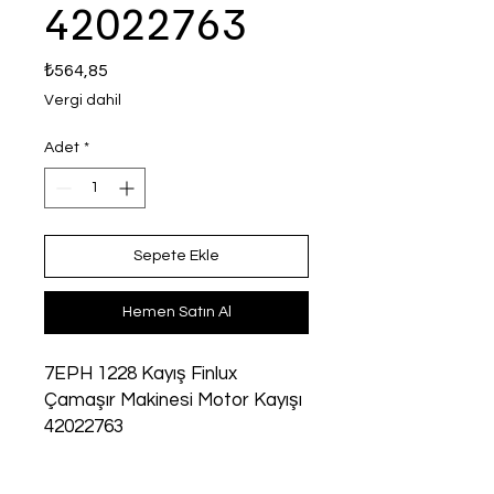
42022763
Fiyat
₺564,85
Vergi dahil
Adet
*
Sepete Ekle
Hemen Satın Al
7EPH 1228 Kayış Finlux 
Çamaşır Makinesi Motor Kayışı 
42022763