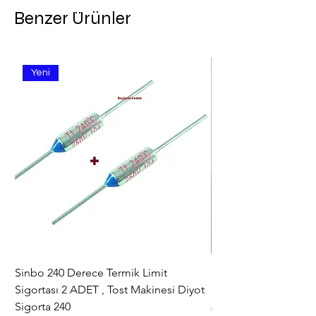
Benzer Ürünler
Yeni
Sinbo 240 Derece Termik Limit
30+6 uF , MF KLİ
Sigortası 2 ADET , Tost Makinesi Diyot
30+6uF , 370 - 400 V
Sigorta 240
Fiyat
₺367,00