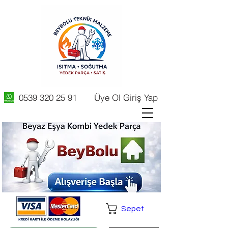
0539 320 25 91
Üye Ol Giriş Yap
Sepet