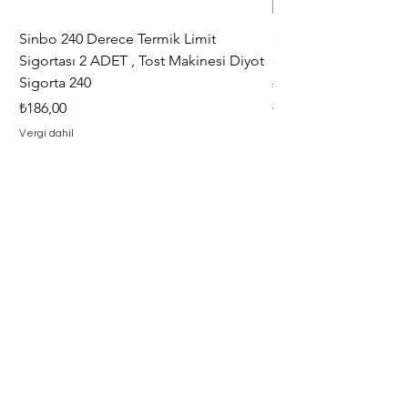
Sinbo 240 Derece Termik Limit
30+6 uF , MF KLİ
Sigortası 2 ADET , Tost Makinesi Diyot
30+6uF , 370 - 400 V
Sigorta 240
Fiyat
₺367,00
Fiyat
₺186,00
Vergi dahil
Vergi dahil
Adresimiz
Adres : Barbaros Mah. Hacı Mustafa
Bey Cad. İlayda Sokak No : 2 F
Merkez / Çanakkale