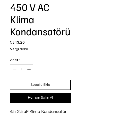
450 V AC
Klima
Kondansatörü
Fiyat
₺343,20
Vergi dahil
Adet
*
Sepete Ekle
Hemen Satın Al
45+2,5 uF Klima Kondansatör , 