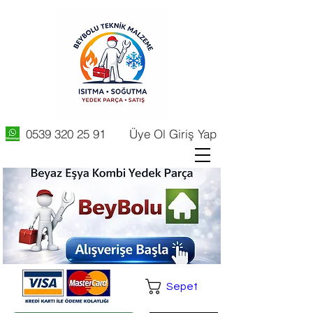
0539 320 25 91
Üye Ol Giriş Yap
Sepet