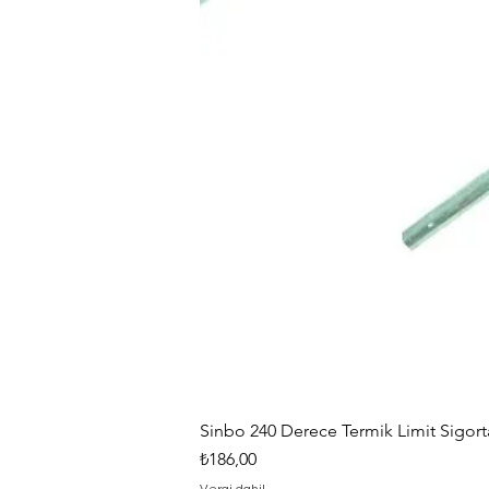
Sinbo 240 Derece Termik Limit Sigorta
Fiyat
₺186,00