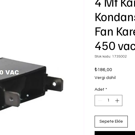
4 Mf Ka
Kondans
Fan Kar
450 vac
Stok kodu: 1735002
Fiyat
₺186,00
Vergi dahil
Adet
*
Sepete Ekle