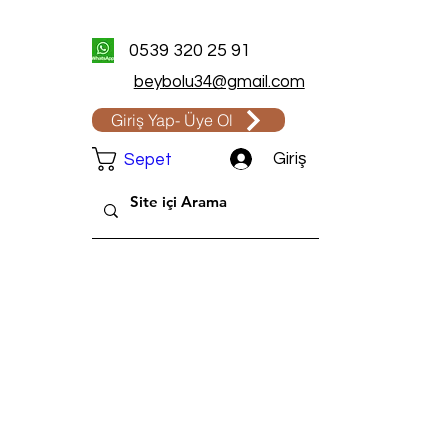
0539 320 25 91
beybolu34@gmail.com
Giriş Yap- Üye Ol
Giriş
Sepet