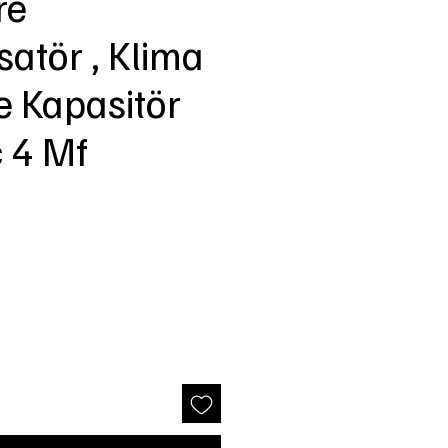
re
atör , Klima
e Kapasitör
 4 Mf