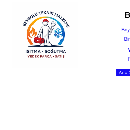
B
Bey
Bi
Ana 