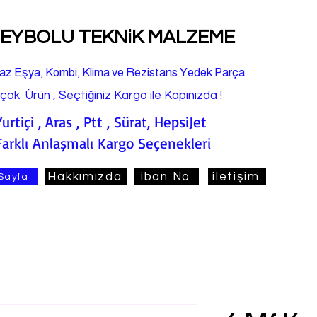
EYBOLU TEKNiK MALZEME
az Eşya, Kombi, Klima ve Rezistans Yedek Parça
rçok Ürün , Seçtiğiniz Kargo ile Kapınızda !
Yurtiçi , Aras , Ptt , Sürat, HepsiJet
Farklı Anlaşmalı Kargo Seçenekleri
Hakkımızda
iban No
iletişim
Sayfa