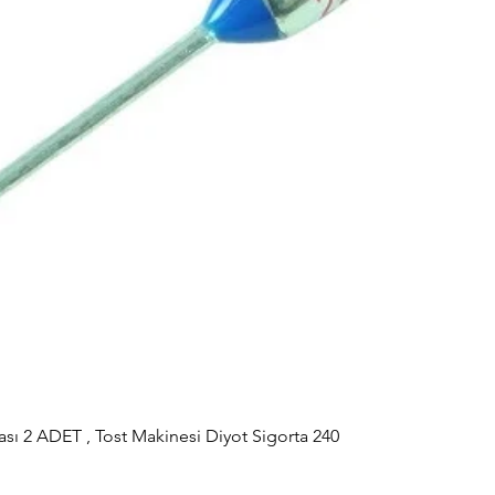
sı 2 ADET , Tost Makinesi Diyot Sigorta 240
Hızlı Bakış