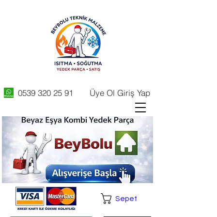
0539 320 25 91
Üye Ol Giriş Yap
Sepet