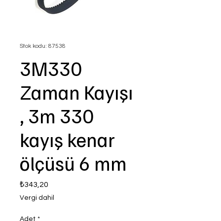
Stok kodu: 87538
3M330
Zaman Kayışı
, 3m 330
kayış kenar
ölçüsü 6 mm
Fiyat
₺343,20
Vergi dahil
Adet
*