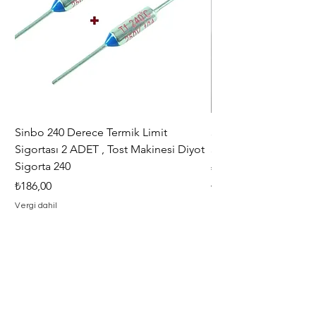
Sinbo 240 Derece Termik Limit
30+6 uF , MF KLİ
Sigortası 2 ADET , Tost Makinesi Diyot
30+6uF , 370 - 400 V
Sigorta 240
Fiyat
₺367,00
Fiyat
₺186,00
Vergi dahil
Vergi dahil
Adresimiz