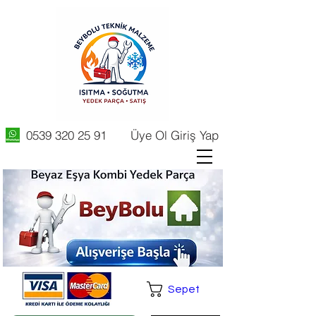
0539 320 25 91
Üye Ol Giriş Yap
Sepet