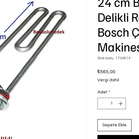
24 cm B
Delikli 
Bosch 
Makines
Stok kodu: 1734614
Fiyat
₺565,00
Vergi dahil
Adet
*
Sepete Ekle