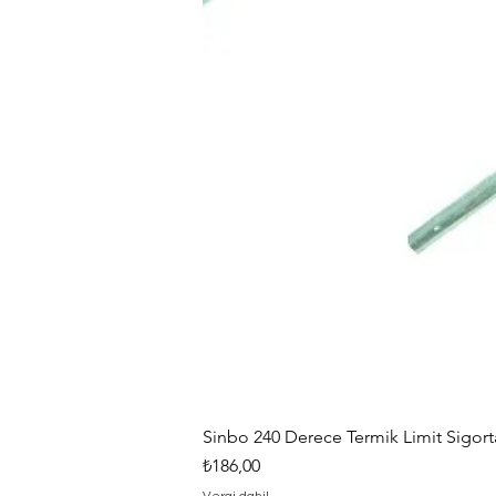
Sinbo 240 Derece Termik Limit Sigorta
Fiyat
₺186,00