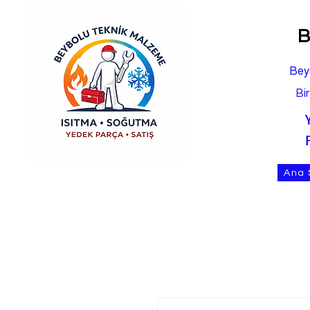
B
Bey
Bi
Ana 