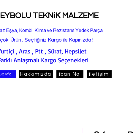
EYBOLU TEKNiK MALZEME
az Eşya, Kombi, Klima ve Rezistans Yedek Parça
rçok Ürün , Seçtiğiniz Kargo ile Kapınızda !
Yurtiçi , Aras , Ptt , Sürat, HepsiJet
Farklı Anlaşmalı Kargo Seçenekleri
Hakkımızda
iban No
iletişim
Sayfa