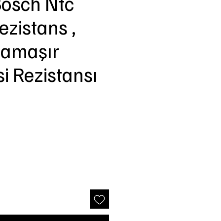
osch Ntc
Rezistans ,
Çamaşır
i Rezistansı