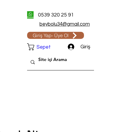
0539 320 25 91
beybolu34@gmail.com
Giriş Yap- Üye Ol
Giriş
Sepet