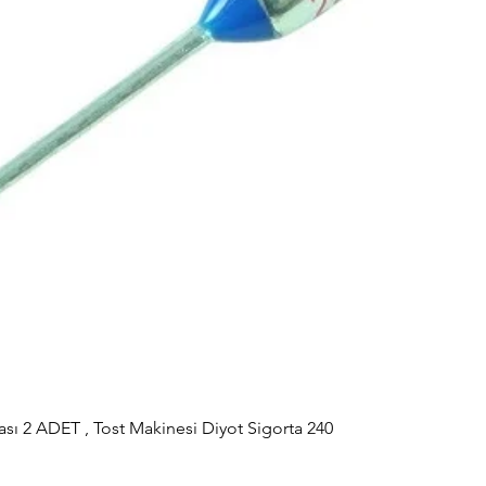
sı 2 ADET , Tost Makinesi Diyot Sigorta 240
Hızlı Bakış