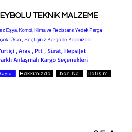
EYBOLU TEKNiK MALZEME
az Eşya, Kombi, Klima ve Rezistans Yedek Parça
rçok Ürün , Seçtiğiniz Kargo ile Kapınızda !
Yurtiçi , Aras , Ptt , Sürat, HepsiJet
Farklı Anlaşmalı Kargo Seçenekleri
Hakkımızda
iban No
iletişim
Sayfa