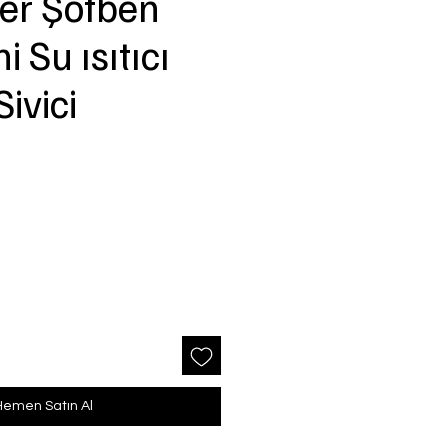
er Şofben
ni Su ısıtıcı
ivici
Hemen Satın Al