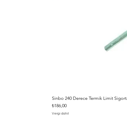
Sinbo 240 Derece Termik Limit Sigorta
Fiyat
₺186,00
Vergi dahil