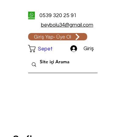
0539 320 25 91
beybolu34@gmail.com
Giriş Yap- Üye Ol
Giriş
Sepet