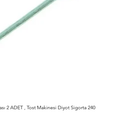
sı 2 ADET , Tost Makinesi Diyot Sigorta 240
Hızlı Bakış