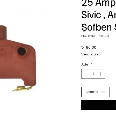
25 Amp
Sivic , A
Şofben S
Stok kodu: 1734253
Fiyat
₺186,00
Vergi dahil
Adet
*
Sepete Ekle