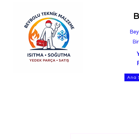
B
Bey
Bi
Ana 