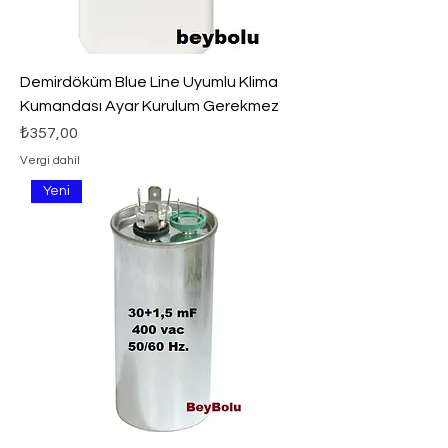
Demirdöküm Blue Line Uyumlu Klima
Kumandası Ayar Kurulum Gerekmez
Fiyat
₺357,00
Vergi dahil
Yeni