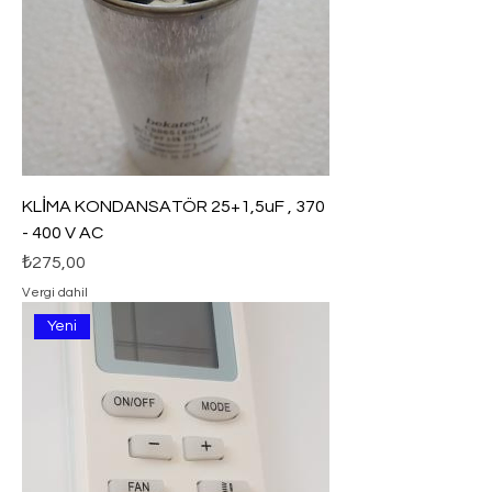
KLİMA KONDANSATÖR 25+1,5uF , 370
- 400 V AC
Fiyat
₺275,00
Vergi dahil
Yeni