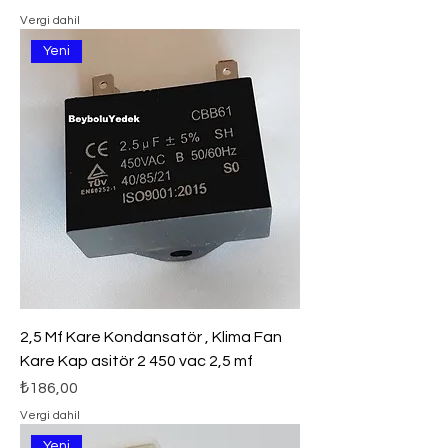
Vergi dahil
Yeni
2,5 Mf Kare Kondansatör , Klima Fan
Kare Kap asitör 2 450 vac 2,5 mf
Fiyat
₺186,00
Vergi dahil
Yeni