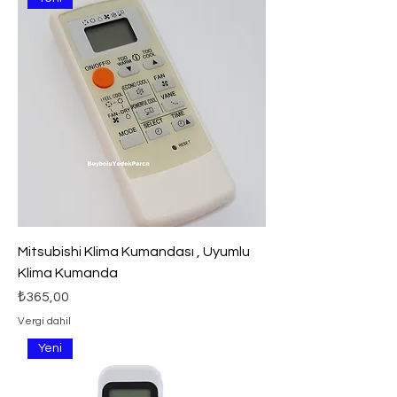
Mitsubishi Klima Kumandası , Uyumlu
Klima Kumanda
Fiyat
₺365,00
Vergi dahil
Yeni