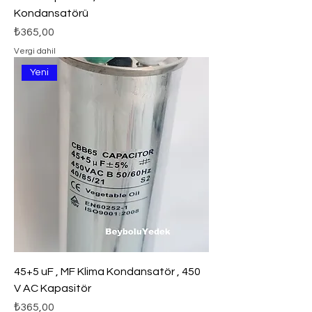
Kondansatörü
Fiyat
₺365,00
Vergi dahil
Yeni
45+5 uF , MF Klima Kondansatör , 450
V AC Kapasitör
Fiyat
₺365,00