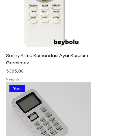
Sunny Klima Kumandası Ayar Kurulum
Gerekmez
Fiyat
₺365,00
Vergi dahil
Yeni