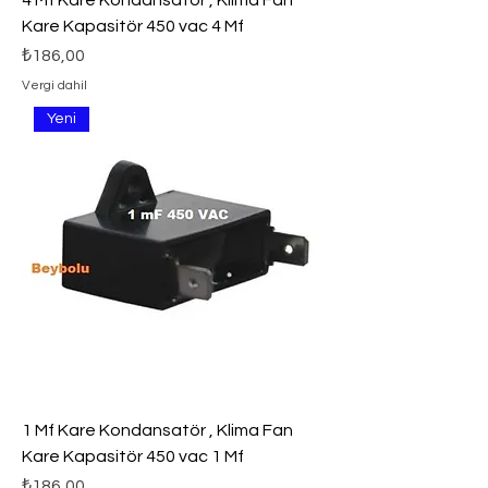
4 Mf Kare Kondansatör , Klima Fan
Kare Kapasitör 450 vac 4 Mf
Fiyat
₺186,00
Vergi dahil
Yeni
1 Mf Kare Kondansatör , Klima Fan
Kare Kapasitör 450 vac 1 Mf
Fiyat
₺186,00