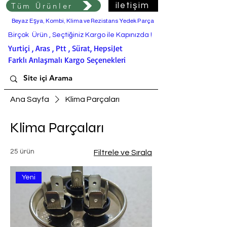
Tüm Ürünler
iletişim
Beyaz Eşya, Kombi, Klima ve Rezistans Yedek Parça
Birçok Ürün , Seçtiğiniz Kargo ile Kapınızda !
Yurtiçi , Aras , Ptt , Sürat, HepsiJet
Farklı Anlaşmalı Kargo Seçenekleri
Ana Sayfa
Klima Parçaları
Klima Parçaları
25 ürün
Filtrele ve Sırala
Yeni