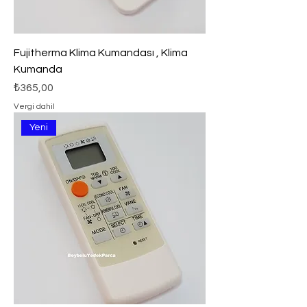
Fujitherma Klima Kumandası , Klima
Kumanda
Fiyat
₺365,00
Vergi dahil
Yeni