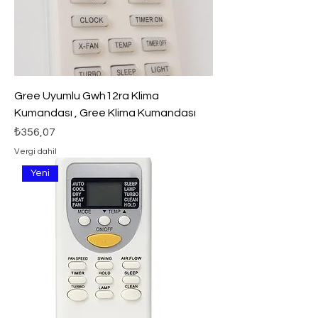
Gree Uyumlu Gwh12ra Klima
Kumandası , Gree Klima Kumandası
Fiyat
₺356,07
Vergi dahil
Yeni