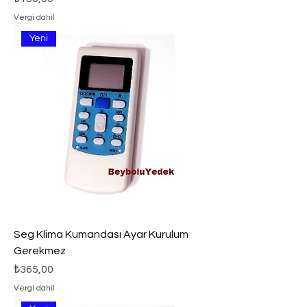
Vergi dahil
Yeni
Seg Klima Kumandası Ayar Kurulum
Gerekmez
Fiyat
₺365,00
Vergi dahil