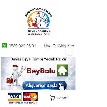
0539 320 25 91
Üye Ol Giriş Yap
Sepet