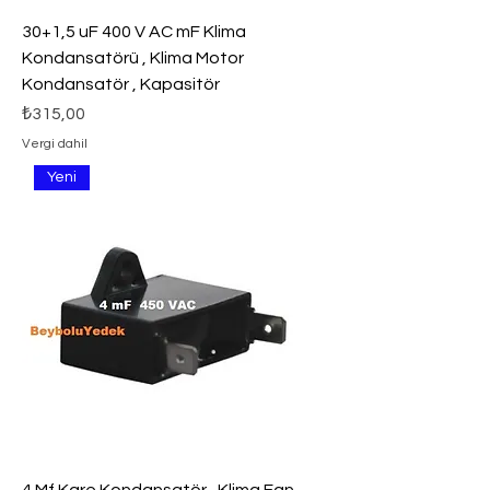
30+1,5 uF 400 V AC mF Klima
Kondansatörü , Klima Motor
Kondansatör , Kapasitör
Fiyat
₺315,00
Vergi dahil
Yeni