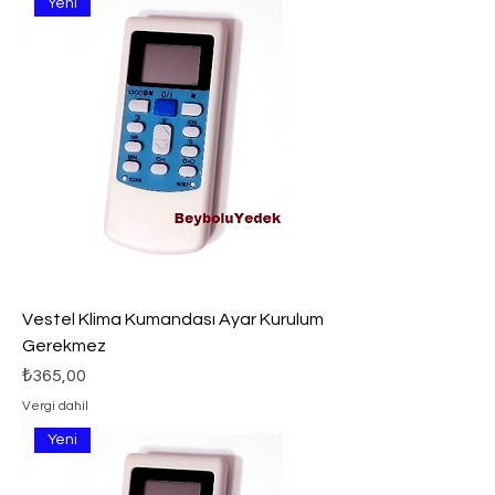
Yeni
Vestel Klima Kumandası Ayar Kurulum
Gerekmez
Fiyat
₺365,00
Vergi dahil
Yeni